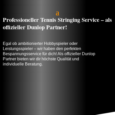
Professioneller Tennis Stringing Service – als
offizieller Dunlop Partner!
Egal ob ambitionierter Hobbyspieler oder
Leistungsspieler – wir haben den perfekten
Bespannungsservice für dich! Als offizieller Dunlop
Partner bieten wir dir höchste Qualität und
individuelle Beratung.